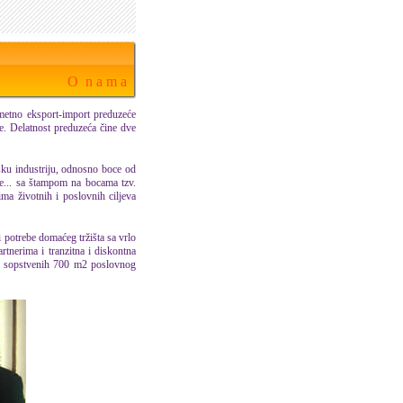
O n a m a
etno eksport-import preduzeće
e. Delatnost preduzeća čine dve
ku industriju, odnosno boce od
ne... sa štampom na bocama tzv.
ma životnih i poslovnih ciljeva
i potrebe domaćeg tržišta sa
vrlo
tnerima i tranzitna i diskontna
a sopstvenih 700 m2 poslovnog