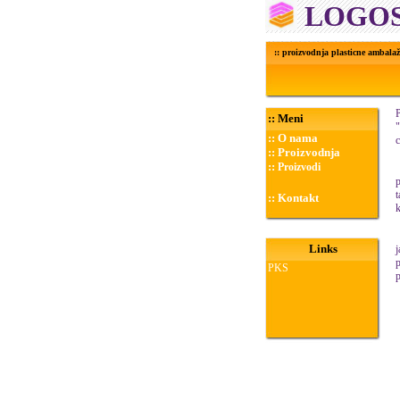
LOGOS 
:: proizvodnja plasticne ambalaž
::
Meni
"
::
O nama
c
::
Proizvodnja
::
Proizvodi
p
t
::
Kontakt
k
O
Links
j
PKS
p