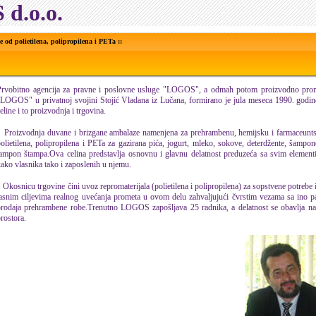
d.o.o.
e od polietilena, polipropilena i PETa ::
Prvobitno agencija za pravne i poslovne usluge "LOGOS", a odmah potom proizvodno prom
LOGOS" u privatnoj svojini Stojić Vladana iz Lučana, formirano je jula meseca 1990. godin
eline i to proizvodnja i trgovina.
Proizvodnja duvane i brizgane ambalaze namenjena za prehrambenu, hemijsku i farmaceunts
olietilena, polipropilena i PETa za gazirana pi
ća,
jogurt, mleko, sokove, deterdžente, šampo
ampon štampa.Ova celina predstavlja osnovnu i glavnu delatnost preduzeća sa svim elementi
ako vlasnika tako i zaposlenih u njemu.
kosnicu trgovine čini uvoz repromaterijala (polietilena i polipropilena) za sopstvene potrebe 
asnim ciljevima realnog uvećanja prometa u ovom delu zahvaljujući čvrstim vezama sa ino par
prodaja prehrambene robe.Trenutno LOGOS zapošljava 25 radnika, a delatnost se obavlja n
rostora.