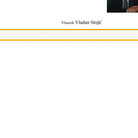
Vladan Stoji
ć
Vlasnik